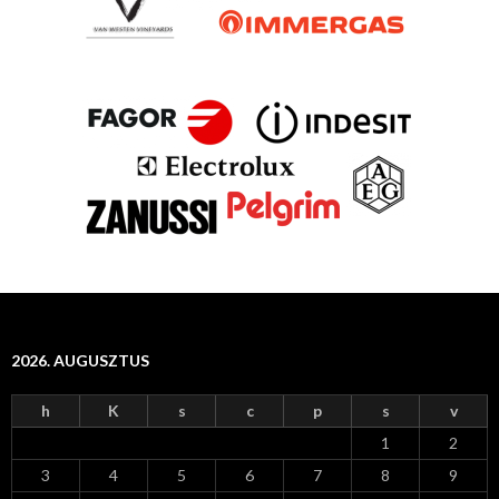
2026. AUGUSZTUS
h
K
s
c
p
s
v
1
2
3
4
5
6
7
8
9