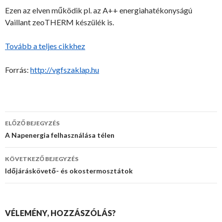
Ezen az elven működik pl. az A++ energiahatékonyságú
Vaillant zeoTHERM készülék is.
Tovább a teljes cikkhez
Forrás:
http://vgfszaklap.hu
ELŐZŐ BEJEGYZÉS
Bejegyzések
A Napenergia felhasználása télen
navigációja
KÖVETKEZŐ BEJEGYZÉS
Időjáráskövető- és okostermosztátok
VÉLEMÉNY, HOZZÁSZÓLÁS?