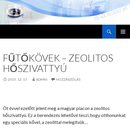
Keresés
TARTALOMHOZ
ELSŐDL
MENÜ
FŰTŐKÖVEK – ZEOLITOS
HŐSZIVATTYÚ
2015. 12. 17.
ADMIN
HOZZÁSZÓLÁS
Öt évvel ezelőtt jelent meg a magyar piacon a zeolitos
hőszivattyú. Ez a berendezés lehetővé teszi, hogy otthonunkat
egy speciális kővel, a zeolittal melegítsük…