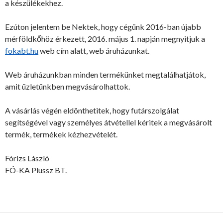
a készülékekhez.
Ezúton jelentem be Nektek, hogy cégünk 2016-ban újabb
mérföldkőhöz érkezett, 2016. május 1. napján megnyitjuk a
fokabt.hu
web cím alatt, web áruházunkat.
Web áruházunkban minden termékünket megtalálhatjátok,
amit üzletünkben megvásárolhattok.
A vásárlás végén eldönthetitek, hogy futárszolgálat
segítségével vagy személyes átvétellel kéritek a megvásárolt
termék, termékek kézhezvételét.
Fórizs László
FÓ-KA Plussz BT.